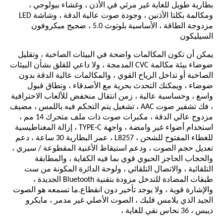
بطارية طويل للغاية غير مرئي في الأذن ، وغشاء بيولوجي ،
ومكالمة بكلتا الأذنين ، وجودة صوت عالية الدقة ، وشاشة LED
مزدوجة الطاقة ، الأساسية بلوتوث 5.0 ، ضجيج ميكروفون
السيليكون
يمكن أن تكون المكالمات واضحة في البيئات الصاخبة ، وتقليل
ضوضاء بيئة مكالمة CVC المدمجة ، ولا داعي للقلق بشأن البيئات
الصاخبة أو تداخل الرياح القوي ، والمكالمات عالية الدقة بدون
ضوضاء ، ويمكنك التحدث بحرية مع الأصدقاء ، ونطاق قبول
واسع ، وحساسية عالية ، زمن انتقال منخفض للألعاب الاحترافية
، فك تشفير صوت AAC ، تشغيل يتم التحكم فيه باللمس ، مضيف
مزدوج عالي الدقة ، مكبرات صوت ذات ملف متحرك 14 مم ،
استخدام أضواء غير وامضة ، واجهة TYPE-C ، إزالة المغناطيسية
للغطاء المفتوح للشحن ، L8257 ، عمر البطارية 30 ساعة ، دعم
تعديل حجم الصوت ، ودعم استيقاظ الأغنية المقطوعة / سيري ،
والحجاب الحاجز الحيوي قوي بما فيه الكفاية ، والمطابقة
التلقائية ، والاتصال التلقائي ، ولوحة الدائرة المكونة من ست
طبقات المضادة للتدخل مزودة بتقنية Bluetooth الجديدة ،
والإشارة قوية ، ولا يوجد تأخير دون انقطاع.ما تسمعه هو الصوت
الجيد الذي يلامس قلبك ، الصوت الأصلي غير مدمر ، مايكرو
ديبس ، 36 نحاس نقي للغاية ،