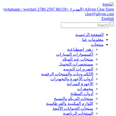
Ailyng Cloe Yang (المدير): +86159 2597 2780 (whatsapp / wechat)
cloe@ailyng.com
English
الصفحة الرئيسية
معلومات عنا
منتجات
زهور اصطناعية
اكسسوارات السيارات
منتجات عيد الميلاد
مستحضرات التجميل
الضرورات اليوميه
الإلكترونيات والمنتجات الرقمية
أدوات الأجهزة والتجهيزات
الأجهزة المنزلية
مجوهرات
أدوات المطبخ
منتجات التريكو والنسيج
اللوازم المكتبية والقرطاسية
منتجات الحيوانات الأليفة
المنتجات الرياضية