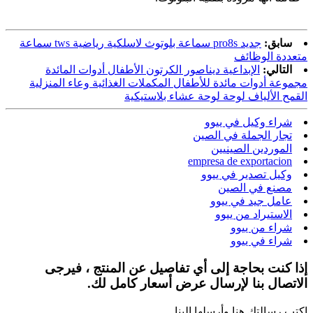
سابق:
جديد pro8s سماعة بلوتوث لاسلكية رياضية tws سماعة
متعددة الوظائف
التالي:
الإبداعية ديناصور الكرتون الأطفال أدوات المائدة
مجموعة أدوات مائدة للأطفال المكملات الغذائية وعاء المنزلية
القمح الألياف لوحة لوحة عشاء بلاستيكية
شراء وكيل في ييوو
تجار الجملة في الصين
الموردين الصينيين
empresa de exportacion
وكيل تصدير في ييوو
مصنع في الصين
عامل جيد في ييوو
الاستيراد من ييوو
شراء من ييوو
شراء في ييوو
إذا كنت بحاجة إلى أي تفاصيل عن المنتج ، فيرجى
الاتصال بنا لإرسال عرض أسعار كامل لك.
اكتب رسالتك هنا وأرسلها إلينا