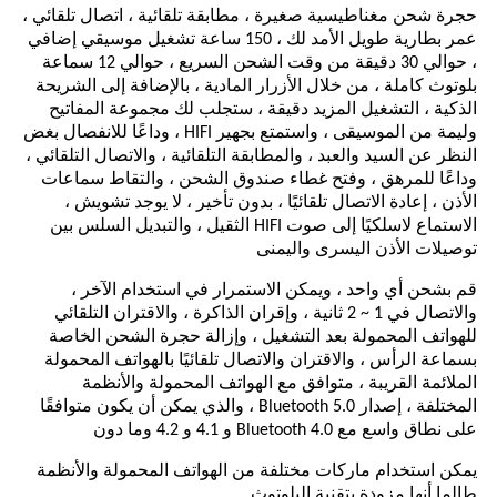
حجرة شحن مغناطيسية صغيرة ، مطابقة تلقائية ، اتصال تلقائي ،
عمر بطارية طويل الأمد لك ، 150 ساعة تشغيل موسيقي إضافي
، حوالي 30 دقيقة من وقت الشحن السريع ، حوالي 12 سماعة
بلوتوث كاملة ، من خلال الأزرار المادية ، بالإضافة إلى الشريحة
الذكية ، التشغيل المزيد دقيقة ، ستجلب لك مجموعة المفاتيح
وليمة من الموسيقى ، واستمتع بجهير HIFI ، وداعًا للانفصال بغض
النظر عن السيد والعبد ، والمطابقة التلقائية ، والاتصال التلقائي ،
وداعًا للمرهق ، وفتح غطاء صندوق الشحن ، والتقاط سماعات
الأذن ، إعادة الاتصال تلقائيًا ، بدون تأخير ، لا يوجد تشويش ،
الاستماع لاسلكيًا إلى صوت HIFI الثقيل ، والتبديل السلس بين
توصيلات الأذن اليسرى واليمنى
قم بشحن أي واحد ، ويمكن الاستمرار في استخدام الآخر ،
والاتصال في 1 ~ 2 ثانية ، وإقران الذاكرة ، والاقتران التلقائي
للهواتف المحمولة بعد التشغيل ، وإزالة حجرة الشحن الخاصة
بسماعة الرأس ، والاقتران والاتصال تلقائيًا بالهواتف المحمولة
الملائمة القريبة ، متوافق مع الهواتف المحمولة والأنظمة
المختلفة ، إصدار Bluetooth 5.0 ، والذي يمكن أن يكون متوافقًا
على نطاق واسع مع Bluetooth 4.0 و 4.1 و 4.2 وما دون
يمكن استخدام ماركات مختلفة من الهواتف المحمولة والأنظمة
طالما أنها مزودة بتقنية البلوتوث.