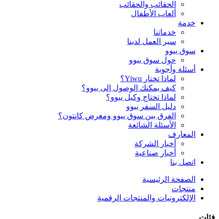
الحقائب والحقائب
ألعاب الأطفال
خدمة
خدماتنا
سير العمل لدينا
سوق ييوو
حول سوق ييوو
أسئلة وأجوبة
لماذا تختار Yiwu؟
كيف يمكنك الوصول إلى ييوو؟
لماذا تحتاج وكيل ييوو؟
دليل السفر ييوو
الفرق بين سوق ييوو ومعرض كانتون؟
الأسئلة الشائعة
المعارف
أخبار الشركة
أخبار صناعية
اتصل بنا
الصفحة الرئيسية
منتجات
الإلكترونيات والمنتجات الرقمية
فئات