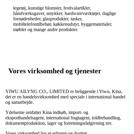
legetøj, kunstige blomster, festivalartikler,
håndværksgaver, smykker, hardwareværktøjer, daglige
fornødenheder, glasprodukter, tasker,
mobiltelefontilbehør, køkkenudstyr, byggematerialer,
møbler og mange andre produkter.
Vores virksomhed og tjenester
YIWU AILYNG CO., LIMITED er beliggende i Yiwu, Kina,
det er en handelsvirksomhed med speciale i international handel
og samarbejde.
Ydelserne omfatter Kina indkøb, import- og
eksporthandelsagent, international fragtagent, toldbehandling,
dokumentproduktion, lager og forretningsrådgivning mv.
Vores virksomhed har et erfarent og dygtigt