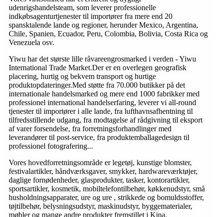
udenrigshandelsteam, som leverer professionelle
indkøbsagenturtjenester til importører fra mere end 20
spansktalende lande og regioner, herunder Mexico, Argentina,
Chile, Spanien, Ecuador, Peru, Colombia, Bolivia, Costa Rica og
Venezuela osv.
Yiwu har det største lille råvareengrosmarked i verden - Yiwu
International Trade Market.Der er en overlegen geografisk
placering, hurtig og bekvem transport og hurtige
produktopdateringer.Med støtte fra 70.000 butikker på det
internationale handelsmarked og mere end 1000 fabrikker med
professionel international handelserfaring, leverer vi all-round
tjenester til importører i alle lande, fra lufthavnsafhentning til
tilfredsstillende udgang, fra modtagelse af rådgivning til eksport
af varer forsendelse, fra forretningsforhandlinger med
leverandører til post-service, fra produktemballagedesign til
professionel fotografering...
Vores hovedforretningsområde er legetøj, kunstige blomster,
festivalartikler, håndværksgaver, smykker, hardwareværktøjer,
daglige fornødenheder, glasprodukter, tasker, kontorartikler,
sportsartikler, kosmetik, mobiltelefontilbehør, køkkenudstyr, små
husholdningsapparater, ure og ure , strikkede og bomuldsstoffer,
tøjtilbehør, belysningsudstyr, maskinudstyr, byggematerialer,
møbler og mange andre produkter fremstillet i Kina.