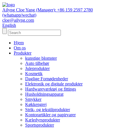
Ailyng Cloe Yang (Manager): +86 159 2597 2780
(whatsapp/wechat)
cloe@ailyng.com
English
Hjem
Om os
Produkter
kunstige blomster
Auto tilbehør
Juleprodukter
Kosmetik
Daglige Fornødenheder
Elektronik og digitale produkter
Hardwareværktøj og fittings
Husholdningsapparat
Smykker
Køkkengrej
Strik- og tekstilprodukter
Kontorartikler og papirvarer
Kæledyrsprodukter
Sportsprodukter