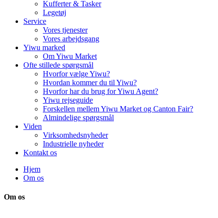
Kufferter & Tasker
Legetøj
Service
Vores tjenester
Vores arbejdsgang
Yiwu marked
Om Yiwu Market
Ofte stillede spørgsmål
Hvorfor vælge Yiwu?
Hvordan kommer du til Yiwu?
Hvorfor har du brug for Yiwu Agent?
Yiwu rejseguide
Forskellen mellem Yiwu Market og Canton Fair?
Almindelige spørgsmål
Viden
Virksomhedsnyheder
Industrielle nyheder
Kontakt os
Hjem
Om os
Om os