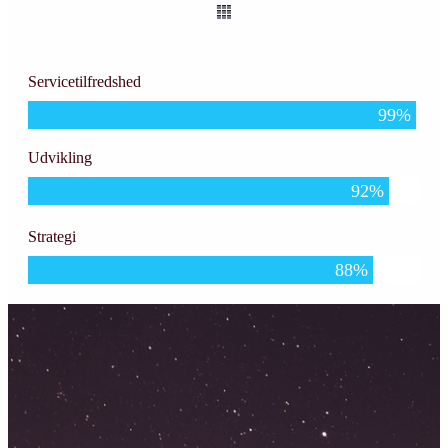
Servicetilfredshed
99
%
Udvikling
92
%
Strategi
88
%