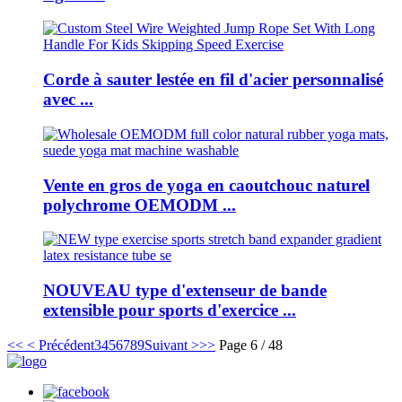
Corde à sauter lestée en fil d'acier personnalisé
avec ...
Vente en gros de yoga en caoutchouc naturel
polychrome OEMODM ...
NOUVEAU type d'extenseur de bande
extensible pour sports d'exercice ...
<<
< Précédent
3
4
5
6
7
8
9
Suivant >
>>
Page 6 / 48