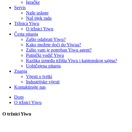
Igračke
Servis
Naše usluge
Naš tijek rada
Tržnica Yiwu
O tržnici Yiwu
Česta pitanja
Zašto odabrati Yiwu?
Kako možete doći do Yiwua?
Zašto vam je potreban Yiwu agent?
Putnički vodič Yiwu
Razlika između tržišta Yiwu i kantonskog sajma?
Uobičajena pitanja
Znanja
Vijesti o tvrtki
Industrijske vijesti
Kontaktirajte nas
Dom
O tržnici Yiwu
O tržnici Yiwu