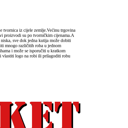
e tvornica iz cijele zemlje.Većinu trgovina
svi proizvodi su po tvorničkim cijenama.A
 niska, sve dok jedna kutija može dobiti
iti mnogo različitih roba u jednom
ihama i može se isporučiti u kratkom
lastiti logo na robi ili prilagoditi robu