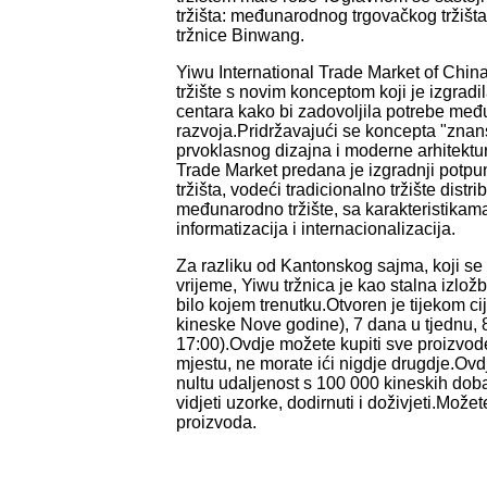
tržišta: međunarodnog trgovačkog tržišta
tržnice Binwang.
Yiwu International Trade Market of Chin
tržište s novim konceptom koji je izgrad
centara kako bi zadovoljila potrebe me
razvoja.Pridržavajući se koncepta "znan
prvoklasnog dizajna i moderne arhitektur
Trade Market predana je izgradnji potpu
tržišta, vodeći tradicionalno tržište dist
međunarodno tržište, sa karakteristikam
informatizacija i internacionalizacija.
Za razliku od Kantonskog sajma, koji s
vrijeme, Yiwu tržnica je kao stalna izlo
bilo kojem trenutku.Otvoren je tijekom ci
kineske Nove godine), 7 dana u tjednu, 8
17:00).Ovdje možete kupiti sve proizvod
mjestu, ne morate ići nigdje drugdje.Ovd
nultu udaljenost s 100 000 kineskih dob
vidjeti uzorke, dodirnuti i doživjeti.Može
proizvoda.