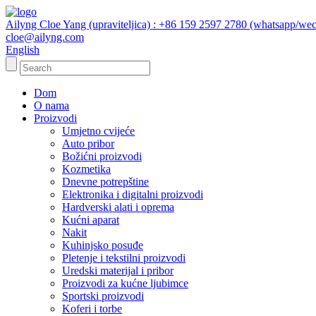
Ailyng Cloe Yang (upraviteljica) : +86 159 2597 2780 (whatsapp/wec
cloe@ailyng.com
English
Dom
O nama
Proizvodi
Umjetno cvijeće
Auto pribor
Božićni proizvodi
Kozmetika
Dnevne potrepštine
Elektronika i digitalni proizvodi
Hardverski alati i oprema
Kućni aparat
Nakit
Kuhinjsko posuđe
Pletenje i tekstilni proizvodi
Uredski materijal i pribor
Proizvodi za kućne ljubimce
Sportski proizvodi
Koferi i torbe