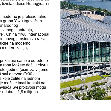
, tržišta odjeće Huangyuan i
a moderno je profesionalno
ila grupa Yiwu trgovačkih
đunarodnog
stvenog planiranja,
e", China Yiwu International
no novog prostora za razvoj
ribucije na moderno
a modernizacija,
e prikazuje samo u određeno
žba roba.Možete doći u Yiwu u
jele godine (osim za vrijeme
 sati dnevno (9:00 -
e koje želite na jednom
je možete imati kontakt na
avljača.Svi proizvodi mogu
te odabrati 1,8 milijuna