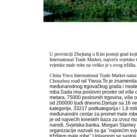
U provinciji Zhejiang u Kini postoji grad ko
International Trade Market, najveće svjetsko 
svjetske male robe na veliko je s ovog tržišta.
China Yiwu International Trade Market nalazi
Chouzhou roa
d od Yiwua.To je znamenita
međunarodnog trgovačkog grada i modern
roba.Sada ima poslovni prostor od više o
metara, 75000 poslovnih trgovina, više 
od 200000 ljudi dnevno.Djeluje sa 16 vel
kategorije, 33217 podkategorija i 1,8 mil
međunarodni centar za promet male robe, 
je od najvećih kineskih baza za izvoz m
narodi, Svjetska banka, Morgan Stanley i
organizacije nazvali su ga "najvećim sv
tržištem male robe".Uglavnom se sastoji 