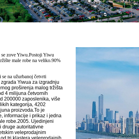
ji se zove Yiwu.Postoji Yiwu
tržište male robe na veliko.90%
 se na užurbanoj četvrti
 zgrada Yiwua za izgradnju
og proširenja malog tržišta
d 4 milijuna četvornih
od 200000 zaposlenika, više
ikih kategorija, 4202
ijuna proizvoda.To je
informacije i prikaz i jedna
ale robe.2005. Ujedinjeni
 druge autoritativne
jetskim veleprodajnim
od tri klastera veleprodajnih