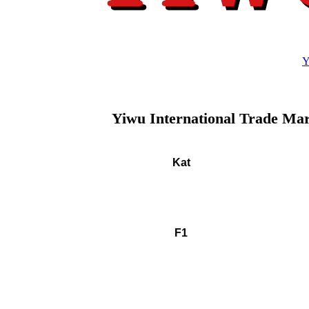
Y
Yiwu International Trade Mart
Kat
F1