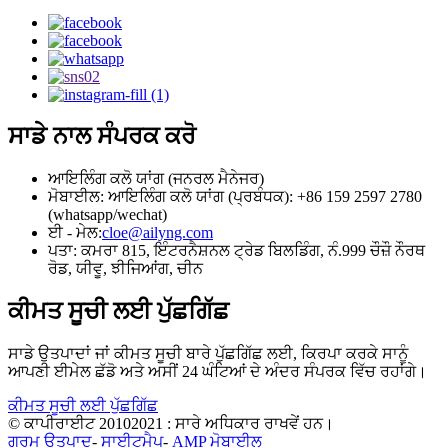
ਸਾਡੇ ਨਾਲ ਸੰਪਰਕ ਕਰੋ
ਆਇਲਿੰਗ ਕਲੋ ਯਾਂਗ (ਜਨਰਲ ਮੈਨੇਜਰ)
ਮੋਬਾਈਲ: ਆਇਲਿੰਗ ਕਲੋ ਯਾਂਗ (ਪ੍ਰਬੰਧਕ): +86 159 2597 2780
(whatsapp/wechat)
ਈ - ਮੇਲ:
cloe@ailyng.com
ਪਤਾ: ਕਮਰਾ 815, ਇੰਟਰਨੈਸ਼ਨਲ ਟ੍ਰੇਡ ਬਿਲਡਿੰਗ, ਨੰ.999 ਚੌਜ਼ੌ ਨੌਰਥ
ਰੋਡ, ਯੀਵੂ, ਝੀਜਿਆਂਗ, ਚੀਨ
ਕੀਮਤ ਸੂਚੀ ਲਈ ਪੁੱਛਗਿੱਛ
ਸਾਡੇ ਉਤਪਾਦਾਂ ਜਾਂ ਕੀਮਤ ਸੂਚੀ ਬਾਰੇ ਪੁੱਛਗਿੱਛ ਲਈ, ਕਿਰਪਾ ਕਰਕੇ ਸਾਨੂੰ
ਆਪਣੀ ਈਮੇਲ ਛੱਡੋ ਅਤੇ ਅਸੀਂ 24 ਘੰਟਿਆਂ ਦੇ ਅੰਦਰ ਸੰਪਰਕ ਵਿੱਚ ਰਹਾਂਗੇ।
ਕੀਮਤ ਸੂਚੀ ਲਈ ਪੁੱਛਗਿੱਛ
© ਕਾਪੀਰਾਈਟ 20102021 : ਸਾਰੇ ਅਧਿਕਾਰ ਰਾਖਵੇਂ ਹਨ।
ਗਰਮ ਉਤਪਾਦ
-
ਸਾਈਟਮੈਪ
-
AMP ਮੋਬਾਈਲ