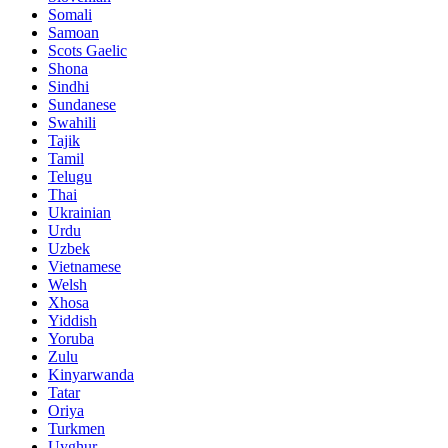
Somali
Samoan
Scots Gaelic
Shona
Sindhi
Sundanese
Swahili
Tajik
Tamil
Telugu
Thai
Ukrainian
Urdu
Uzbek
Vietnamese
Welsh
Xhosa
Yiddish
Yoruba
Zulu
Kinyarwanda
Tatar
Oriya
Turkmen
Uyghur