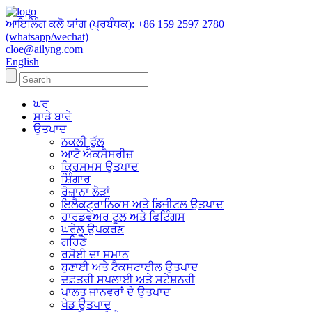
ਆਇਲਿੰਗ ਕਲੋ ਯਾਂਗ (ਪ੍ਰਬੰਧਕ): +86 159 2597 2780
(whatsapp/wechat)
cloe@ailyng.com
English
ਘਰ
ਸਾਡੇ ਬਾਰੇ
ਉਤਪਾਦ
ਨਕਲੀ ਫੁੱਲ
ਆਟੋ ਐਕਸੈਸਰੀਜ਼
ਕ੍ਰਿਸਮਸ ਉਤਪਾਦ
ਸ਼ਿੰਗਾਰ
ਰੋਜ਼ਾਨਾ ਲੋੜਾਂ
ਇਲੈਕਟ੍ਰਾਨਿਕਸ ਅਤੇ ਡਿਜੀਟਲ ਉਤਪਾਦ
ਹਾਰਡਵੇਅਰ ਟੂਲ ਅਤੇ ਫਿਟਿੰਗਸ
ਘਰੇਲੂ ਉਪਕਰਣ
ਗਹਿਣੇ
ਰਸੋਈ ਦਾ ਸਮਾਨ
ਬੁਣਾਈ ਅਤੇ ਟੈਕਸਟਾਈਲ ਉਤਪਾਦ
ਦਫ਼ਤਰੀ ਸਪਲਾਈ ਅਤੇ ਸਟੇਸ਼ਨਰੀ
ਪਾਲਤੂ ਜਾਨਵਰਾਂ ਦੇ ਉਤਪਾਦ
ਖੇਡ ਉਤਪਾਦ