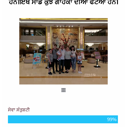
ਹਨ।ਇੱਥੇ ਸਾਡੇ ਕੁਝ ਗਾਹਕਾਂ ਦੀਆਂ ਫੋਟੋਆਂ ਹਨ।
ਸੇਵਾ ਸੰਤੁਸ਼ਟੀ
99
%